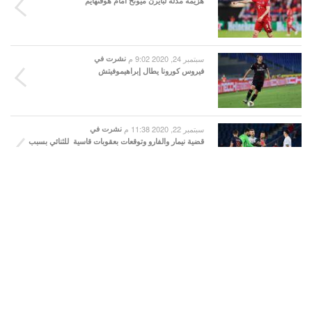
هزيمة مذلة لبايرن ميونخ أمام هوفنهايم
سبتمبر 24, 2020 9:02 م
نشرت في
فيروس كورونا يطال إبراهيموفيتش
سبتمبر 22, 2020 11:38 م
نشرت في
قضية نيمار والفارو وتوقعات بعقوبات قاسية للثنائي بسبب
العنصرية
مشاهدة الكل
© 2026 Copyright Football Tribe
PRIVACY POLICY
CONTACT