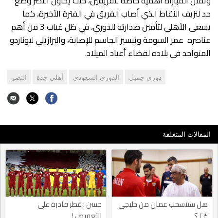
وتمثل المباراة أهمية خاصة للفريقين، حيث يحاول النصر وضع
حد لنزيف النقاط الذي أصاب الفريق في الفترة الأخيرة، كما
يسعى الأهلي لتأمين صدارته للدوري، في ظل غياب 3 من أهم
عناصره عمر السومة وتيسير الجاسم للإصابة، والبرازيلي ليوناردو
المتواجد في بلاده لقضاء أعياد الميلاد.
دوري جميل
الدوري السعودي
أهلي جدة
النصر
المقالات المتعلقة
هل ستنسحب عمان من خليجي
حسن : قطر قادرة على
٢٣ ؟
التعويض !