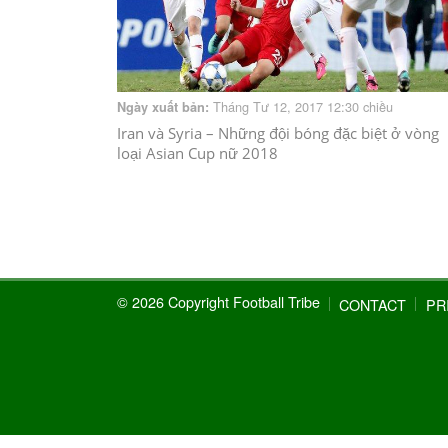
Tháng Tư 12, 2017 12:30 chiều
Ngày xuất bản:
Iran và Syria – Những đội bóng đặc biệt ở vòng
loại Asian Cup nữ 2018
© 2026 Copyright Football Tribe
CONTACT
PR