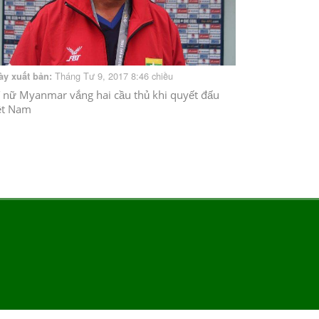
Tháng Tư 9, 2017 8:46 chiều
ày xuất bản:
 nữ Myanmar vắng hai cầu thủ khi quyết đấu
ệt Nam