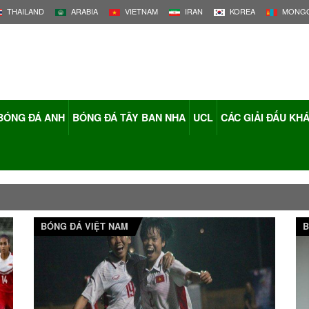
THAILAND
ARABIA
VIETNAM
IRAN
KOREA
MONGO
BÓNG ĐÁ ANH
BÓNG ĐÁ TÂY BAN NHA
UCL
CÁC GIẢI ĐẤU KH
BÓNG ĐÁ VIỆT NAM
B