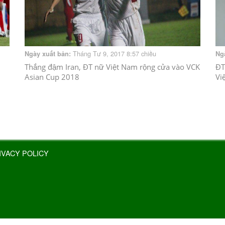
Tháng Tư 9, 2017 8:57 chiều
Ngày xuất bản:
Ng
Thắng đậm Iran, ĐT nữ Việt Nam rộng cửa vào VCK
ĐT
Asian Cup 2018
Vi
IVACY POLICY