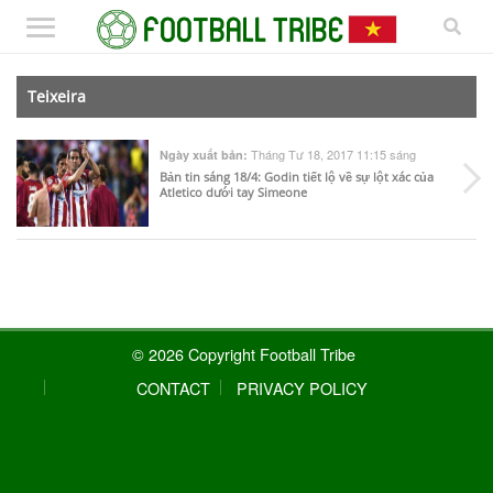
Teixeira
Tháng Tư 18, 2017 11:15 sáng
Ngày xuất bản:
Bản tin sáng 18/4: Godin tiết lộ về sự lột xác của
Atletico dưới tay Simeone
© 2026 Copyright Football Tribe
CONTACT
PRIVACY POLICY