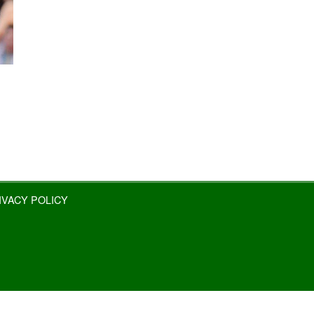
IVACY POLICY