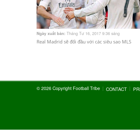
Tháng Tư 16, 2017 9:36 sáng
Ngày xuất bản:
Real Madrid sẽ đối đầu với các siêu sao MLS
© 2026 Copyright Football Tribe
CONTACT
PR