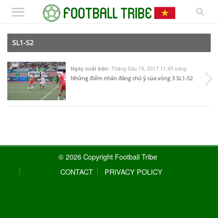
SL1-S2
Tháng Sáu 19, 2017 11:45 sáng
Ngày xuất bản:
Những điểm nhấn đáng chú ý của vòng 3 SL1-S2
© 2026 Copyright Football Tribe
CONTACT
PRIVACY POLICY