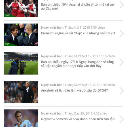
Bản tin chiều 10/4: Arsenal chuẩn bị có nhà tài trợ
áo đấu mới
Tháng Hai 9, 2018 7:00 chiều
Ngày xuất bản:
Premier League và cái “dớp” của những nhà ĐKVĐ
Tháng Mười Một 17, 2017 5:15 chiều
Ngày xuất bản:
Bản tin chiều ngày 17/11: Ngoại hạng Anh sẽ tăng
số trận truyền hình trực tiếp vào thứ Bảy
Tháng Mười Một 17, 2017 2:45 chiều
Ngày xuất bản:
Ancelotti sẽ lần đầu làm việc ở cấp độ ĐTQG?
Tháng Bảy 29, 2017 4:00 chiều
Ngày xuất bản:
Neymar – Semedo và 5 vụ đánh nhau trên sân tập