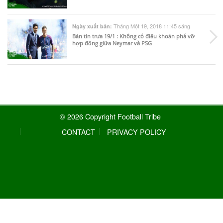
Tháng Một 19, 2018 11:45 sáng
Ngày xuất bản:
Bản tin trưa 19/1 : Không có điều khoản phá vỡ
hợp đồng giữa Neymar và PSG
© 2026 Copyright Football Tribe
CONTACT
PRIVACY POLICY