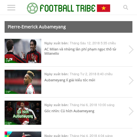
Pierre-Emerick Aubameyang
Tháng Sáu 12, 2018 5:35 chiều
Ngày xuất bản:
AC Milan và những lần phí phạm ngọc thô từ
Milanello
Tháng Tư 2, 2018 8:40 chiều
Ngày xuất bản:
Aubameyang lí giải kiểu tóc mới
Tháng Hai 6, 2018 10:00 sáng
Ngày xuất bản:
Góc nhìn: Cú hích Aubameyang
Tháng Hai 4, 2018 4:04 sáng
Ngày xuất bản: