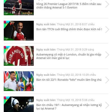
Vòng 26 Premier League 2017/18: 5 điểm nhấn sau
chiến thắng Arsenal 5-1 Everton
Tháng Một 31, 2018 8:07 chiều
Ngày xuất bản:
Bon tấn TTCN cuối Đông chính thức được kích nổ !
Tháng Một 31, 2018 3:29 sáng
Ngày xuất bản:
Aubameyang có mặt ở London, chuẩn bị gia nhập
Arsenal với mức giá kỉ lục
Tháng Một 22, 2018 10:29 chiều
Ngày xuất bản:
Bản tin tối 22/1: Ronaldo “béo” muốn làm ông chủ
Tháng Một 19, 2018 5:08 chiều
Ngày xuất bản:
Bản tin chiều 19/1 : Aubameyang sẽ nhận lương kỷ
lục tại Arsenal ?