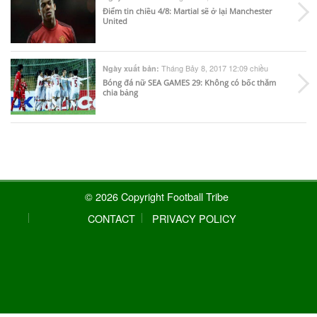
Điểm tin chiều 4/8: Martial sẽ ở lại Manchester
United
Tháng Bảy 8, 2017 12:09 chiều
Ngày xuất bản:
Bóng đá nữ SEA GAMES 29: Không có bốc thăm
chia bảng
© 2026 Copyright Football Tribe
CONTACT
PRIVACY POLICY