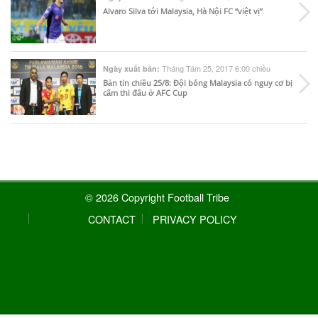
Alvaro Silva tới Malaysia, Hà Nội FC “việt vị”
Tháng Tám 25, 2017 6:00 chiều
Ngày xuất bản:
Bản tin chiều 25/8: Đội bóng Malaysia có nguy cơ bị
cấm thi đấu ở AFC Cup
© 2026 Copyright Football Tribe
CONTACT
PRIVACY POLICY