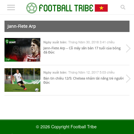
Jann-Fiete Arp
Tháng Năm 30, 2018 3:41 chiều
Ngày xuất bản:
Jann-Fiete Arp – Cỗ máy săn bàn 17 tuổi của bóng
đá Đức
Tháng Năm 12, 2017 5:03 chiều
Ngày xuất bản:
Bản tin chiều 12/5: Chelsea nhắm tài năng trẻ người
Đức
© 2026 Copyright Football Tribe