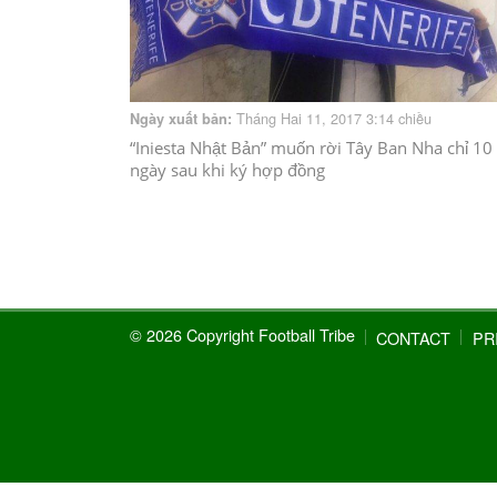
Tháng Hai 11, 2017 3:14 chiều
Ngày xuất bản:
“Iniesta Nhật Bản” muốn rời Tây Ban Nha chỉ 10
ngày sau khi ký hợp đồng
© 2026 Copyright Football Tribe
CONTACT
PR