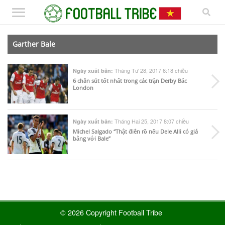
Garther Bale
Tháng Tư 28, 2017 6:18 chiều
Ngày xuất bản:
6 chân sút tốt nhất trong các trận Derby Bắc
London
Tháng Hai 25, 2017 8:07 chiều
Ngày xuất bản:
Michel Salgado “Thật điên rồ nếu Dele Alli có giá
bằng với Bale”
© 2026 Copyright Football Tribe