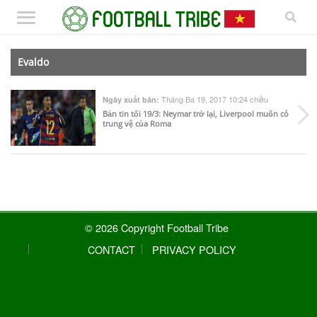
Evaldo
Tháng Ba 19, 2017 10:24 chiều
Ngày xuất bản:
Bản tin tối 19/3: Neymar trở lại, Liverpool muốn có
trung vệ của Roma
© 2026 Copyright Football Tribe
CONTACT
PRIVACY POLICY