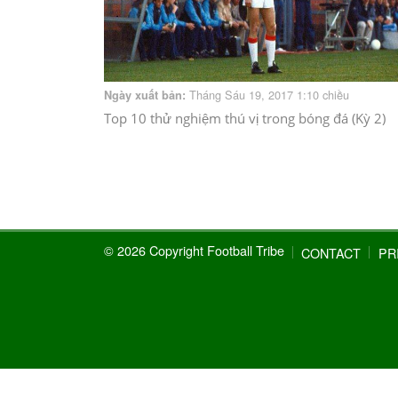
Tháng Sáu 19, 2017 1:10 chiều
Ngày xuất bản:
Top 10 thử nghiệm thú vị trong bóng đá (Kỳ 2)
© 2026 Copyright Football Tribe
CONTACT
PR