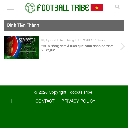
Đinh Tiến Thành
Tháng Tư 3, 2018 10:13 sáng
Ngày xuất bản:
ĐHTB Đông Nam Á tuần qua: Vinh danh ba “sao”
V.League
© 2026 Copyright Football Tribe
CONTACT
PRIVACY POLICY