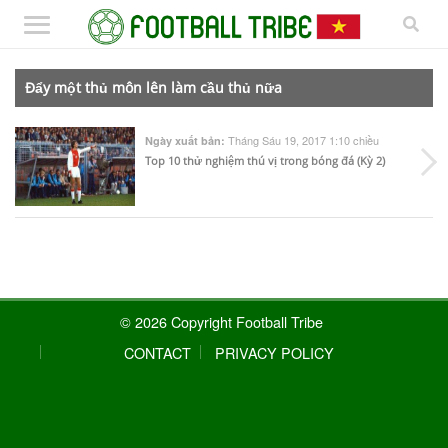
Đẩy một thủ môn lên làm cầu thủ nữa
Tháng Sáu 19, 2017 1:10 chiều
Ngày xuất bản:
Top 10 thử nghiệm thú vị trong bóng đá (Kỳ 2)
© 2026 Copyright Football Tribe
CONTACT
PRIVACY POLICY