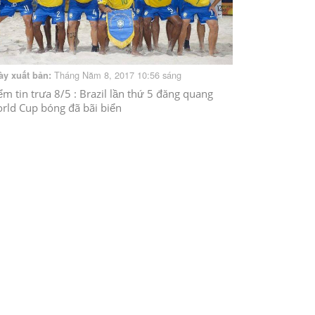
Tháng Năm 8, 2017 10:56 sáng
ày xuất bản:
ểm tin trưa 8/5 : Brazil lần thứ 5 đăng quang
rld Cup bóng đã bãi biển