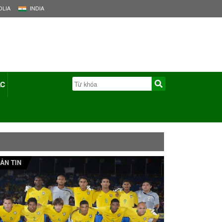
LIA
INDIA
ÁC
ẢN TIN