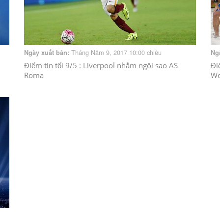
Tháng Năm 9, 2017 10:00 chiều
Ngày xuất bản:
Ng
Điểm tin tối 9/5 : Liverpool nhắm ngôi sao AS
Đi
Roma
Wo