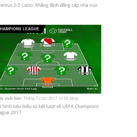
ventus 2-0 Lazio: Khẳng định đẳng cấp nhà vua
HAMPIONS LEAGUE
Tháng Tư 20, 2017 10:53 sáng
ày xuất bản:
i hình tiêu biểu tứ kết lượt về UEFA Champions
ague 2017