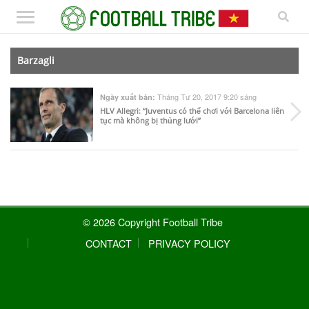
Barzagli
Tháng Tư 20, 2017 9:20 sáng
Ngày xuất bản:
HLV Allegri: “Juventus có thể chơi với Barcelona liên
tục mà không bị thủng lưới”
© 2026 Copyright Football Tribe
CONTACT
PRIVACY POLICY