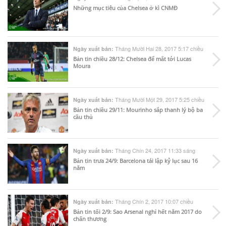
Những mục tiêu của Chelsea ở kì CNMĐ
Tháng Mười Hai 28, 2017 5:17 chiều
Ngày xuất bản:
Bản tin chiều 28/12: Chelsea để mắt tới Lucas
Moura
Tháng Mười Một 29, 2017 5:25 chiều
Ngày xuất bản:
Bản tin chiều 29/11: Mourinho sắp thanh lý bộ ba
cầu thủ
Tháng Chín 24, 2017 11:33 sáng
Ngày xuất bản:
Bản tin trưa 24/9: Barcelona tái lập kỷ lục sau 16
năm
Tháng Chín 2, 2017 10:07 chiều
Ngày xuất bản:
Bản tin tối 2/9: Sao Arsenal nghỉ hết năm 2017 do
chấn thương