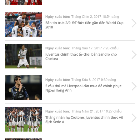
Tháng Chín 2, 2017 10:54 sáng
Ngày xuất bản:
Bản tin trưa 2/9: ĐT Đức tiến gần đến World Cup
2018
Tháng Sáu 17, 2017 7:26 chiều
Ngày xuất bản:
Juventus chính thức từ chối bán Sandro cho
Chelsea
Tháng Sáu 6, 2017 9:30 sáng
Ngày xuất bản:
5 cầu thủ mà Liverpool cần mua để chinh phục
Ngoại Hạng Anh
Tháng Năm 21, 2017 10:27 chiều
Ngày xuất bản:
Thắng nhàn hạ Crotone, Juventus chính thức vô
địch Serie A