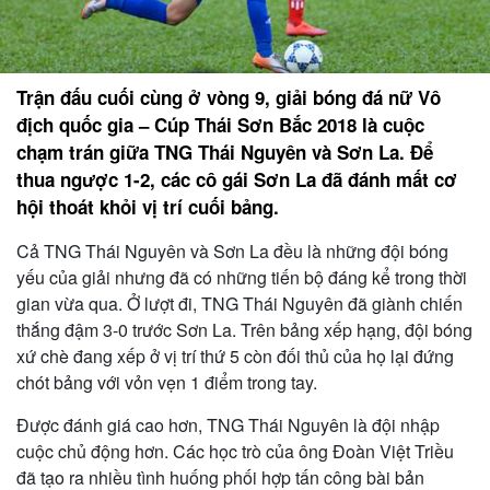
Trận đấu cuối cùng ở vòng 9, giải bóng đá nữ Vô
địch quốc gia – Cúp Thái Sơn Bắc 2018 là cuộc
chạm trán giữa TNG Thái Nguyên và Sơn La. Để
thua ngược 1-2, các cô gái Sơn La đã đánh mất cơ
hội thoát khỏi vị trí cuối bảng.
Cả TNG Thái Nguyên và Sơn La đều là những đội bóng
yếu của giải nhưng đã có những tiến bộ đáng kể trong thời
gian vừa qua. Ở lượt đi, TNG Thái Nguyên đã giành chiến
thắng đậm 3-0 trước Sơn La. Trên bảng xếp hạng, đội bóng
xứ chè đang xếp ở vị trí thứ 5 còn đối thủ của họ lại đứng
chót bảng với vỏn vẹn 1 điểm trong tay.
Được đánh giá cao hơn, TNG Thái Nguyên là đội nhập
cuộc chủ động hơn. Các học trò của ông Đoàn Việt Triều
đã tạo ra nhiều tình huống phối hợp tấn công bài bản