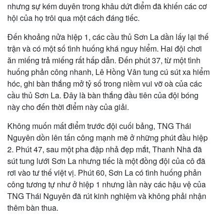
nhưng sự kém duyên trong khâu dứt điểm đã khiến các cơ
hội của họ trôi qua một cách đáng tiếc.
Đến khoảng nửa hiệp 1, các cầu thủ Sơn La dần lấy lại thế
trận và có một số tình huống khá nguy hiểm. Hai đội chơi
ăn miếng trả miếng rất hấp dẫn. Đến phút 37, từ một tình
huống phản công nhanh, Lê Hồng Vân tung cú sút xa hiểm
hóc, ghi bàn thắng mở tỷ số trong niềm vui vỡ oà của các
cầu thủ Sơn La. Đây là bàn thắng đầu tiên của đội bóng
này cho đến thời điểm này của giải.
Không muốn mất điểm trước đội cuối bảng, TNG Thái
Nguyên dồn lên tấn công mạnh mẽ ở những phút đầu hiệp
2. Phút 47, sau một pha đập nhả đẹp mắt, Thanh Nhã đã
sút tung lưới Sơn La nhưng tiếc là một đồng đội của cô đã
rơi vào tư thế việt vị. Phút 60, Sơn La có tình huống phản
công tương tự như ở hiệp 1 nhưng lần này các hậu vệ của
TNG Thái Nguyên đã rút kinh nghiệm và không phải nhận
thêm bàn thua.