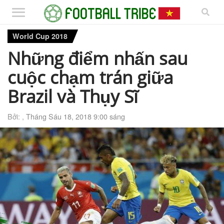
World Cup 2018
Những điểm nhấn sau
cuộc chạm trán giữa
Brazil và Thụy Sĩ
Bởi: ,
Tháng Sáu 18, 2018 9:00 sáng