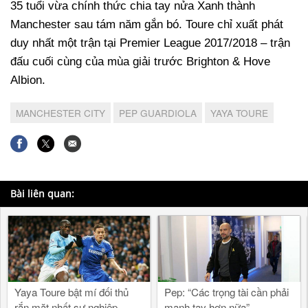
35 tuổi vừa chính thức chia tay nửa Xanh thành
Manchester sau tám năm gắn bó. Toure chỉ xuất phát
duy nhất một trận tại Premier League 2017/2018 – trận
đấu cuối cùng của mùa giải trước Brighton & Hove
Albion.
MANCHESTER CITY
PEP GUARDIOLA
YAYA TOURE
Bài liên quan:
Yaya Toure bật mí đối thủ
Pep: “Các trọng tài cần phải
rắn mặt nhất sự nghiệp
mạnh tay hơn nữa”