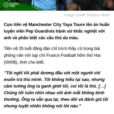
Image Credit: Stadium Astro
Cựu tiền vệ Manchester City Yaya Toure lên án huấn
luyện viên Pep Guardiola hành xử khắc nghiệt với
anh và phân biệt các cầu thủ da màu.
Tiền vệ 35 tuổi đăng đàn chỉ trích thầy cũ trong bài
phỏng vấn với tạp chí France Football hôm thứ Hai
(04/06). Anh cho biết:
“
Tôi nghĩ tôi phải đương đầu với một người chỉ
muốn trả thù mình. Tôi không hiểu tại sao, nhưng
cảm tưởng ông ta ganh ghét tôi, coi tôi là thù. […]
Chúng tôi luôn nhìn nhau với ánh mắt không bình
thường. Ông ta vẫn qua lại, theo dõi và đánh giá tôi
nhưng tuyệt nhiên không nói lời nào.”