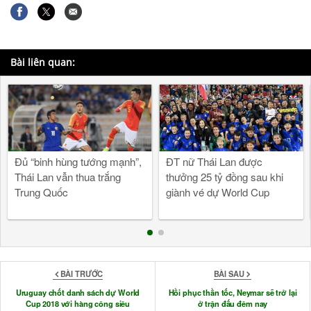
Bài liên quan:
Đủ “binh hùng tướng mạnh”,
ĐT nữ Thái Lan được
Thái Lan vẫn thua trắng
thưởng 25 tỷ đồng sau khi
Trung Quốc
giành vé dự World Cup
BÀI TRƯỚC
BÀI SAU
Uruguay chốt danh sách dự World
Hồi phục thần tốc, Neymar sẽ trở lại
Cup 2018 với hàng công siêu
ở trận đấu đêm nay