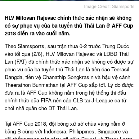
Image Credit: Siamsports
HLV Milovan Rajevac chính thức xác nhận sẽ không
có sự phục vụ của ba tuyển thủ Thái Lan ở AFF Cup
2018 diễn ra vào cuối năm.
Theo Siamsports, sau trận thua 0-2 trước Trung Quốc
vào tối qua (2/6), HLV Milovan Rajevac và LĐBĐ Thái
Lan (FAT) đã chính thức xác nhận sẽ không có được sự
phục vụ của ba tuyển thủ Thái Lan là tiền đạo Teerasil
Dangda, tiền vệ Chanathip Songkrasin và hậu vệ cánh
Theerathon Bunmathan tại AFF Cup sắp tới. Lý do được
đưa ra là AFF Cup không nằm trong hệ thống thi đấu
chính thức
của FIFA nên các CLB tại J-League đã từ
chối nhả quân cho ĐT Thái Lan.
Tại AFF Cup 2018, đội bóng xứ sở chùa vàng nằm ở
bảng B cùng với Indonesia, Philippines, Singapore và
đội thắng trong trận play-off giữa Brunei và Timor-Leste.