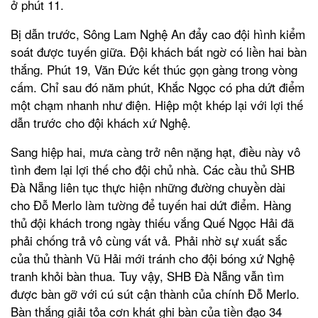
ở phút 11.
Bị dẫn trước, Sông Lam Nghệ An đẩy cao đội hình kiểm
soát được tuyến giữa. Đội khách bất ngờ có liền hai bàn
thắng. Phút 19, Văn Đức kết thúc gọn gàng trong vòng
cấm. Chỉ sau đó năm phút, Khắc Ngọc có pha dứt điểm
một chạm nhanh như điện. Hiệp một khép lại với lợi thế
dẫn trước cho đội khách xứ Nghệ.
Sang hiệp hai, mưa càng trở nên nặng hạt, điều này vô
tình đem lại lợi thế cho đội chủ nhà. Các cầu thủ SHB
Đà Nẵng liên tục thực hiện những đường chuyền dài
cho Đỗ Merlo làm tường để tuyến hai dứt điểm. Hàng
thủ đội khách trong ngày thiếu vắng Quế Ngọc Hải đã
phải chống trả vô cùng vất vả. Phải nhờ sự xuất sắc
của thủ thành Vũ Hải mới tránh cho đội bóng xứ Nghệ
tranh khỏi bàn thua. Tuy vậy, SHB Đà Nẵng vẫn tìm
được bàn gỡ với cú sút cận thành của chính Đỗ Merlo.
Bàn thắng giải tỏa cơn khát ghi bàn của tiền đạo 34