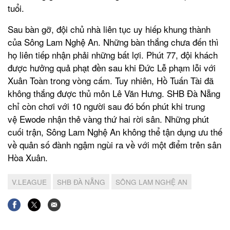
tuổi.
Sau bàn gỡ, đội chủ nhà liên tục uy hiếp khung thành
của Sông Lam Nghệ An. Những bàn thắng chưa đến thì
họ liên tiếp nhận phải những bất lợi. Phút 77, đội khách
được hưởng quả phạt đền sau khi Đức Lễ phạm lỗi với
Xuân Toàn trong vòng cấm. Tuy nhiên, Hồ Tuấn Tài đã
không thắng được thủ môn Lê Văn Hưng. SHB Đà Nẵng
chỉ còn chơi với 10 người sau đó bốn phút khi trung
vệ Ewode nhận thẻ vàng thứ hai rời sân. Những phút
cuối trận, Sông Lam Nghệ An không thể tận dụng ưu thế
về quân số đành ngậm ngùi ra về với một điểm trên sân
Hòa Xuân.
V.LEAGUE
SHB ĐÀ NẴNG
SÔNG LAM NGHỆ AN