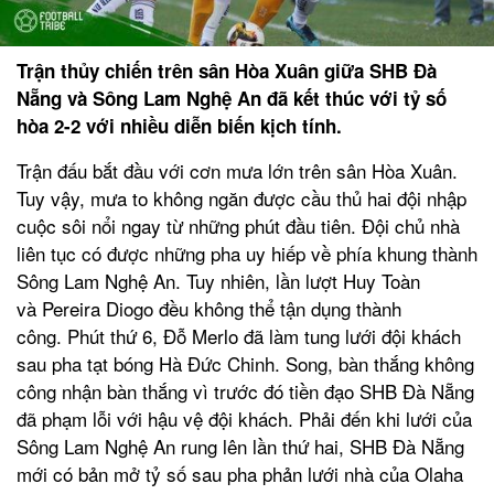
Trận thủy chiến trên sân Hòa Xuân giữa SHB Đà
Nẵng và Sông Lam Nghệ An đã kết thúc với tỷ số
hòa 2-2 với nhiều diễn biến kịch tính.
Trận đấu bắt đầu với cơn mưa lớn trên sân Hòa Xuân.
Tuy vậy, mưa to không ngăn được cầu thủ hai đội nhập
cuộc sôi nổi ngay từ những phút đầu tiên. Đội chủ nhà
liên tục có được những pha uy hiếp về phía khung thành
Sông Lam Nghệ An. Tuy nhiên, lần lượt Huy Toàn
và Pereira Diogo đều không thể tận dụng thành
công. Phút thứ 6, Đỗ Merlo đã làm tung lưới đội khách
sau pha tạt bóng Hà Đức Chinh. Song, bàn thắng không
công nhận bàn thắng vì trước đó tiền đạo SHB Đà Nẵng
đã phạm lỗi với hậu vệ đội khách. Phải đến khi lưới của
Sông Lam Nghệ An rung lên lần thứ hai, SHB Đà Nẵng
mới có bản mở tỷ số sau pha phản lưới nhà của Olaha