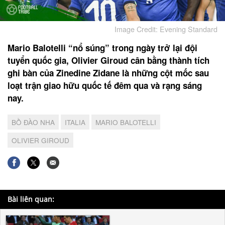
Image Credit: Evening Standard
Mario Balotelli “nổ súng” trong ngày trở lại đội
tuyển quốc gia, Olivier Giroud cân bằng thành tích
ghi bàn của Zinedine Zidane là những cột mốc sau
loạt trận giao hữu quốc tế đêm qua và rạng sáng
nay.
BỒ ĐÀO NHA
ITALIA
MARIO BALOTELLI
OLIVIER GIROUD
Bài liên quan: