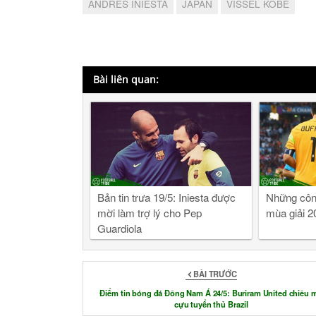
ANDRES INIESTA
JAPAN
VISSEL KOBE
Bài liên quan:
Bản tin trưa 19/5: Iniesta được
Những công
mời làm trợ lý cho Pep
mùa giải 2
Guardiola
BÀI TRƯỚC
Điểm tin bóng đá Đông Nam Á 24/5: Buriram United chiêu 
cựu tuyển thủ Brazil