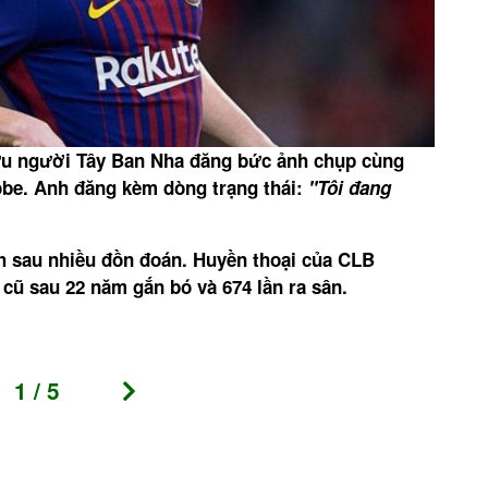
 cựu người Tây Ban Nha đăng bức ảnh chụp cùng
Trướ
Kobe. Anh đăng kèm dòng trạng thái:
"Tôi đang
Chon
đồn
h sau nhiều đồn đoán. Huyền thoại của CLB
 cũ sau 22 năm gắn bó và 674 lần ra sân.
1
/
5