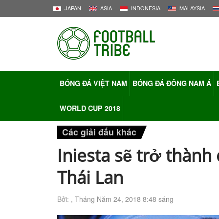
JAPAN
ASIA
INDONESIA
MALAYSIA
BÓNG ĐÁ VIỆT NAM
BÓNG ĐÁ ĐÔNG NAM Á
WORLD CUP 2018
Các giải đấu khác
Iniesta sẽ trở thành
Thái Lan
Bởi: ,
Tháng Năm 24, 2018 8:48 sáng