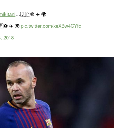
ikitani
…🇯🇵⚽ ✈️ 🌍
🇵⚽ ✈️ 🌍
pic.twitter.com/xeXBw4GYfc
, 2018