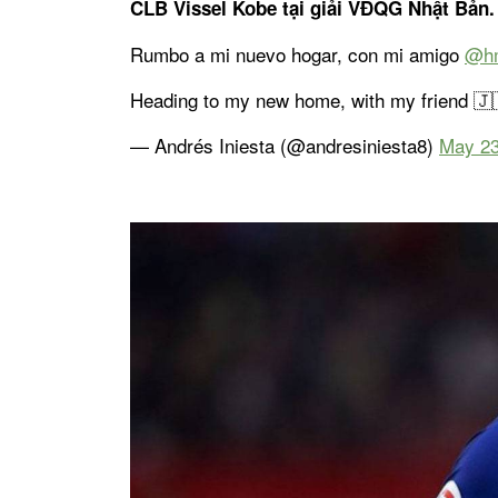
CLB Vissel Kobe tại giải VĐQG Nhật Bản.
Rumbo a mi nuevo hogar, con mi amigo
@hm
Heading to my new home, with my friend 
— Andrés Iniesta (@andresiniesta8)
May 23