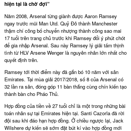
hiện tại là chờ đợi”
Năm 2008, Arsenal từng giành được Aaron Ramsey
ngay trước mũi Man Utd. Quỷ Đỏ thành Manchester
thậm chí công bố chuyển nhượng thành công sao mai
17 tuổi trên trang chủ trước khi Ramsey đổi ý phút chót
để gia nhập Arsenal. Sau này Ramsey lý giải tấm thịnh
tình từ HLV Arsene Wenger là nguyên nhân lớn nhất cho
quyết định trên.
Ramsey tới thời điểm này đã gắn bó 10 năm với sân
Emirates. Tại mùa giải 2017/2018, số 8 của Arsenal có
32 lần ra sân, đóng góp 11 bàn thắng cùng chín kiến tạo
thành bàn cho Pháo Thủ.
Hợp đồng của tiền về 27 tuổi chỉ là một trong những bài
toán nhân sự tại Emirates hiện tại. Santi Cazorla đã rời
đội sau khi đáo hạn hợp đồng. Ở chiều ngược lại, Jack
Wilshere dự kiến sẽ sớm đặt bút kí vào hợp đồng mới