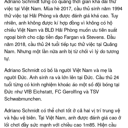
Adriano Schmidt từng có quãng thời gian khá dài thử
việc tại Việt Nam. Mùa hè 2017, cầu thủ sinh năm 1994
thử việc tại Hải Phòng và được đánh giá khá cao. Tuy
nhiên, anh không được kí hợp đồng vì không có hộ
chiếu Việt Nam và BLĐ Hải Phòng muốn ưu tiên suất
ngoại binh cho cặp tiền đạo Fargan và Stevens. Đầu
năm 2018, cầu thủ 24 tuổi tiếp tục thử việc tại Quảng
Nam. Nhưng một lần nữa anh bị từ chối vì lý do tương
tự.
Adriano Schmidt có bố là người Việt Nam và mẹ là
người Đức. Anh sinh ra và lớn lên tại Đức. Cầu thủ 24
tuổi từng có kinh nghiệm khoác áo một số đội bóng tại
Đức như VfB Eichstatt, FC Gerolfing và TSV
Schwabmunchen.
Adriano Schmidt có thể chơi tốt ở cả hai vị trí trung vệ
và hậu vệ biên. Tại Việt Nam, anh được đánh giá cao ở
lối chơi đầy sức mạnh với chiều cao 1m85. Hiện cầu