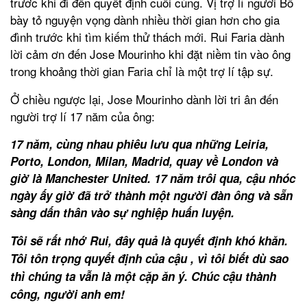
trước khi đi đến quyết định cuối cùng. Vị trợ lí người Bồ
bày tỏ nguyện vọng dành nhiều thời gian hơn cho gia
đình trước khi tìm kiếm thử thách mới. Rui Faria dành
lời cảm ơn đến Jose Mourinho khi đặt niềm tin vào ông
trong khoảng thời gian Faria chỉ là một trợ lí tập sự.
Ở chiều ngược lại, Jose Mourinho dành lời tri ân đến
người trợ lí 17 năm của ông:
17 năm, cùng nhau phiêu lưu qua những Leiria,
Porto, London, Milan, Madrid, quay về London và
giờ là Manchester United. 17 năm trôi qua, cậu nhóc
ngày ấy giờ đã trở thành một người đàn ông và sẵn
sàng dấn thân vào sự nghiệp huấn luyện.
Tôi sẽ rất nhớ Rui, đây quả là quyết định khó khăn.
Tôi tôn trọng quyết định của cậu , vì tôi biết dù sao
thì chúng ta vẫn là một cặp ăn ý. Chúc cậu thành
công, người anh em!