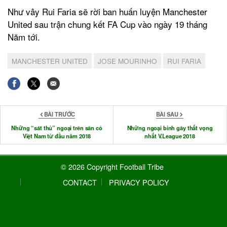
Như vây Rui Faria sẽ rời ban huấn luyện Manchester
United sau trận chung kết FA Cup vào ngày 19 tháng
Năm tới.
MANCHESTER UNITED
JOSE MOURINHO
RUI FARIA
BÀI TRƯỚC
BÀI SAU
Những “sát thủ” ngoại trên sân cỏ
Những ngoại binh gây thất vọng
Việt Nam từ đầu năm 2018
nhất V.League 2018
© 2026 Copyright Football Tribe
CONTACT
PRIVACY POLICY