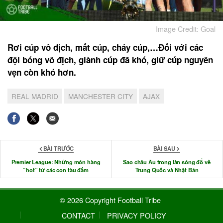
Image Credit: Goal
Rơi cúp vô địch, mất cúp, cháy cúp,…Đối với các
đội bóng vô địch, giành cúp đã khó, giữ cúp nguyên
vẹn còn khó hơn.
REAL MADRID
MANCHESTER CITY
AJAX
BÀI TRƯỚC
BÀI SAU
Premier League: Những món hàng
Sao châu Âu trong làn sóng đổ về
“hot” từ các con tàu đắm
Trung Quốc và Nhật Bản
© 2026 Copyright Football Tribe
CONTACT
PRIVACY POLICY