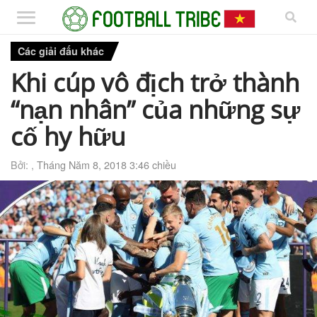
Các giải đấu khác
Khi cúp vô địch trở thành
“nạn nhân” của những sự
cố hy hữu
Bởi: ,
Tháng Năm 8, 2018 3:46 chiều