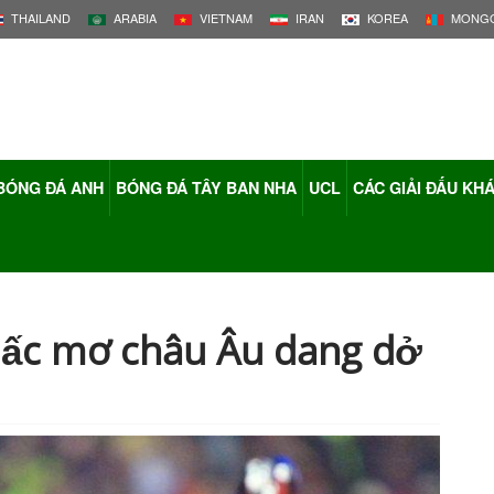
THAILAND
ARABIA
VIETNAM
IRAN
KOREA
MONGO
BÓNG ĐÁ ANH
BÓNG ĐÁ TÂY BAN NHA
UCL
CÁC GIẢI ĐẤU KH
iấc mơ châu Âu dang dở