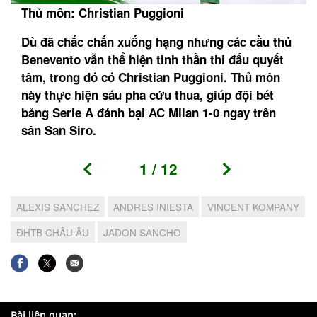
Thủ môn: Christian Puggioni
Dù đã chắc chắn xuống hạng nhưng các cầu thủ
Benevento vẫn thể hiện tinh thần thi đấu quyết
tâm, trong đó có Christian Puggioni. Thủ môn
này thực hiện sáu pha cứu thua, giúp đội bét
bảng Serie A đánh bại AC Milan 1-0 ngay trên
sân San Siro.
1
/
12
ALEXIS SANCHEZ
ANDRES INIESTA
VINCENT KOMPANY
ĐHTB CHÂU ÂU
JADON SANCHO
Bài liên quan: