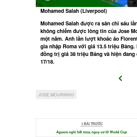
Mohamed Salah (Liverpool)
ng mùa đông
Mohamed Salah được ra sân chỉ sáu lần
ỉ sở hữu 15
không chiếm được lòng tin của Jose Mo
 hợp đồng
một năm. Anh lần lượt khoác áo Fioren
h hiệu á
gia nhập Roma với giá 13.5 triệu Bảng.
ợp đồng thi
đồng trị giá 38 triệu Bảng và hiện đan
17/18.
JOSE MOURINHO
BÀI TRƯỚC
Aguero nghỉ hết mùa, nguy cơ lỡ World Cup