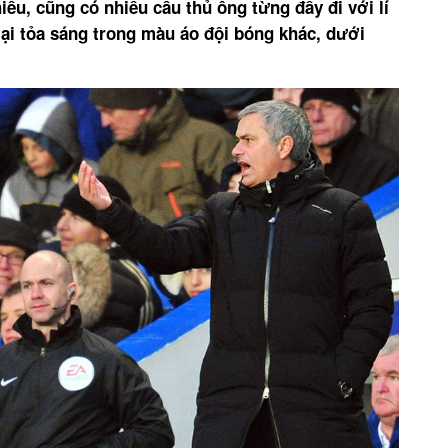
iều, cũng có nhiều cầu thủ ông từng đẩy đi với lí
lại tỏa sáng trong màu áo đội bóng khác, dưới