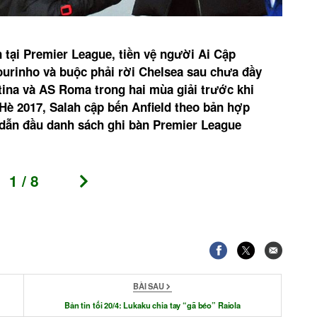
Kev
 tại Premier League, tiền vệ người Ai Cập
Kevi
urinho và buộc phải rời Chelsea sau chưa đầy
ngư
tina và AS Roma trong hai mùa giải trước khi
trướ
 Hè 2017, Salah cập bến Anfield theo bản hợp
sẻ v
g dẫn đầu danh sách ghi bàn Premier League
1
/
8
BÀI SAU
Bản tin tối 20/4: Lukaku chia tay “gã béo” Raiola