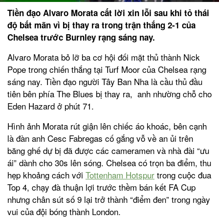
Tiền đạo Alvaro Morata cất lời xin lỗi sau khi tỏ thái
độ bất mãn vì bị thay ra trong trận thắng 2-1 của
Chelsea trước Burnley rạng sáng nay.
Alvaro Morata bỏ lỡ ba cơ hội đối mặt thủ thành Nick
Pope trong chiến thắng tại Turf Moor của Chelsea rạng
sáng nay. Tiền đạo người Tây Ban Nha là cầu thủ đầu
tiên bên phía The Blues bị thay ra, anh nhường chỗ cho
Eden Hazard ở phút 71.
Hình ảnh Morata rút giận lên chiếc áo khoác, bên cạnh
là đàn anh Cesc Fabregas cố gắng vỗ về an ủi trên
băng ghế dự bị đã được các cameramen và nhà đài “ưu
ái” dành cho 30s lên sóng. Chelsea có trọn ba điểm, thu
hẹp khoảng cách với
Tottenham Hotspur
trong cuộc đua
Top 4, chạy đà thuận lợi trước thềm bán kết FA Cup
nhưng chân sút số 9 lại trở thành “điểm đen” trong ngày
vui của đội bóng thành London.