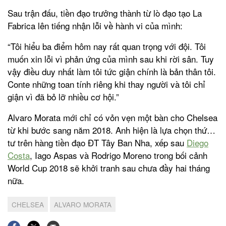
Sau trận đấu, tiền đạo trưởng thành từ lò đạo tạo La
Fabrica lên tiếng nhận lỗi về hành vi của mình:
“Tôi hiểu ba điểm hôm nay rất quan trọng với đội. Tôi
muốn xin lỗi vì phản ứng của mình sau khi rời sân. Tuy
vậy điều duy nhất làm tôi tức giận chính là bản thân tôi.
Conte những toan tính riêng khi thay người và tôi chỉ
giận vì đã bỏ lỡ nhiều cơ hội.”
Alvaro Morata mới chỉ có vỏn vẹn một bàn cho Chelsea
từ khi bước sang năm 2018. Anh hiện là lựa chọn thứ…
tư trên hàng tiền đạo ĐT Tây Ban Nha, xếp sau
Diego
Costa
, Iago Aspas và Rodrigo Moreno trong bối cảnh
World Cup 2018 sẽ khởi tranh sau chưa đầy hai tháng
nữa.
CHELSEA
ALVARO MORATA