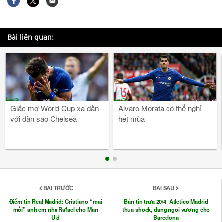
Bài liên quan:
Giấc mơ World Cup xa dần
Alvaro Morata có thể nghỉ
với dàn sao Chelsea
hết mùa
BÀI TRƯỚC
BÀI SAU
Điểm tin Real Madrid: Cristiano “mai
Bản tin trưa 20/4: Atletico Madrid
mối” anh em nhà Rafael cho Man
thua shock, dâng ngôi vương cho
Utd
Barcelona