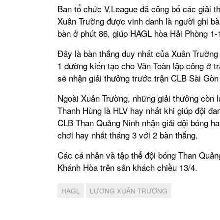
Ban tổ chức V.League đã công bố các giải th
Xuân Trường được vinh danh là người ghi bàn
bàn ở phút 86, giúp HAGL hòa Hải Phòng 1-1
Đây là bàn thắng duy nhất của Xuân Trường
1 đường kiến tạo cho Văn Toàn lập công ở t
sẽ nhận giải thưởng trước trận CLB Sài Gòn
Ngoài Xuân Trường, những giải thưởng còn 
Thanh Hùng là HLV hay nhất khi giúp đội đan
CLB Than Quảng Ninh nhận giải đội bóng hay
chơi hay nhất tháng 3 với 2 bàn thắng.
Các cá nhân và tập thể đội bóng Than Quản
Khánh Hòa trên sân khách chiều 13/4.
HAGL
LƯƠNG XUÂN TRƯỜNG