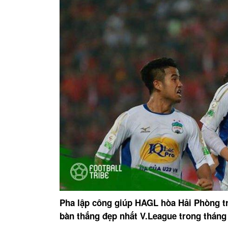
Pha lập công giúp HAGL hòa Hải Phòng t
bàn thắng đẹp nhất V.League trong tháng 