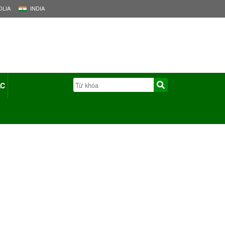
LIA
INDIA
ÁC