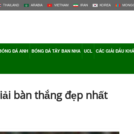
THAILAND
ARABIA
VIETNAM
IRAN
KOREA
MONGO
BÓNG ĐÁ ANH
BÓNG ĐÁ TÂY BAN NHA
UCL
CÁC GIẢI ĐẤU KH
ải bàn thắng đẹp nhất