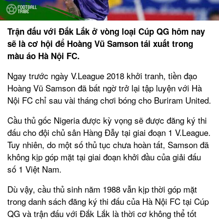
Trận đấu với Đắk Lắk ở vòng loại Cúp QG hôm nay
sẽ là cơ hội để Hoàng Vũ Samson tái xuất trong
màu áo Hà Nội FC.
Ngay trước ngày V.League 2018 khởi tranh, tiền đạo
Hoàng Vũ Samson đã bất ngờ trở lại tập luyện với Hà
Nội FC chỉ sau vài tháng chơi bóng cho Buriram United.
Cầu thủ gốc Nigeria được kỳ vọng sẽ được đăng ký thi
đấu cho đội chủ sân Hàng Đẫy tại giai đoạn 1 V.League.
Tuy nhiên, do một số thủ tục chưa hoàn tất, Samson đã
không kịp góp mặt tại giai đoạn khởi đầu của giải đấu
số 1 Việt Nam.
Dù vậy, cầu thủ sinh năm 1988 vẫn kịp thời góp mặt
trong danh sách đăng ký thi đấu của Hà Nội FC tại Cúp
QG và trận đấu với Đắk Lắk là thời cơ không thể tốt