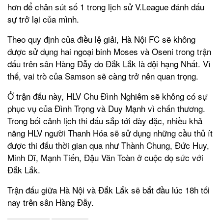
hơn để chân sút số 1 trong lịch sử V.League đánh dấu
sự trở lại của mình.
Theo quy định của điều lệ giải, Hà Nội FC sẽ không
được sử dụng hai ngoại binh Moses và Oseni trong trận
đấu trên sân Hàng Đẫy do Đắk Lắk là đội hạng Nhất. Vì
thế, vai trò của Samson sẽ càng trở nên quan trọng.
Ở trận đấu này, HLV Chu Đình Nghiêm sẽ không có sự
phục vụ của Đình Trọng và Duy Mạnh vì chấn thương.
Trong bối cảnh lịch thi đấu sắp tới dày đặc, nhiều khả
năng HLV người Thanh Hóa sẽ sử dụng những cầu thủ ít
được thi đấu thời gian qua như Thành Chung, Đức Huy,
Minh Dĩ, Mạnh Tiến, Đậu Văn Toàn ở cuộc đọ sức với
Đắk Lắk.
Trận đấu giữa Hà Nội và Đắk Lắk sẽ bắt đầu lúc 18h tối
nay trên sân Hàng Đẫy.