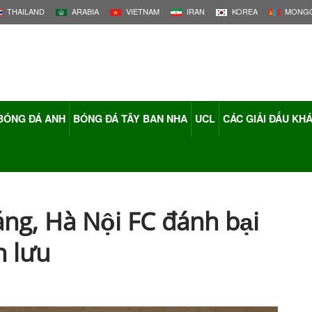
THAILAND
ARABIA
VIETNAM
IRAN
KOREA
MONGO
BÓNG ĐÁ ANH
BÓNG ĐÁ TÂY BAN NHA
UCL
CÁC GIẢI ĐẤU KH
áng, Hà Nội FC đánh bại
n lưu