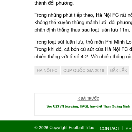
thành đối phương.
Trong những phút tiếp theo, Hà Nội FC rất n
không thể xuyên thủng mảnh lưới đối phương.
phân định thắng thua sau loạt luân lưu 11m.
Trong loạt sút luân lưu, thủ môn Phí Minh L
Trong khi đó, cả bốn cú sút của Hà Nội FC 
chiến thắng với tỉ số 4-2. Với chiến thắng n
HÀ NỘI FC
CUP QUỐC GIA 2018
ĐẮK LẮK
BÀI TRƯỚC
Sao U23 VN tỏa sáng, HAGL hủy diệt Than Quảng Ninh
© 2026 Copyright Football Tribe
CONTACT
PR