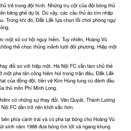
hủ trẻ trong đội hình. Những trụ cột của đội bóng thủ
ên băng ghế dự bị. Dù vậy, các cầu thủ áo tím nhập
ấu. Trong khi đó, Đắk Lắk lựa chọn lỗi chơi phòng ngự
công.
ược một số cơ hội nguy hiểm. Tuy nhiên, Hoàng Vũ
hông thể chọc thủng mảnh lưới đối phương. Hiệp một
thay đổi so với hiệp một. Hà Nội FC vẫn làm chủ thế
 ở một pha tấn công hiếm hoi trong trận đấu, Đắk Lắk
tạt của đồng đội, tiền vệ Kim Hùng tung cú đánh đầu
ủa thủ môn Phí Minh Long.
ghiêm có những sự thay đổi. Văn Quyết, Thành Lương
 Nội FC dần trở nên khởi sắc hơn.
 bên phía cánh trái và có pha tạt bóng cho Hoàng Vũ
út sinh năm 1988 đưa bóng tìm tới xà ngang khung