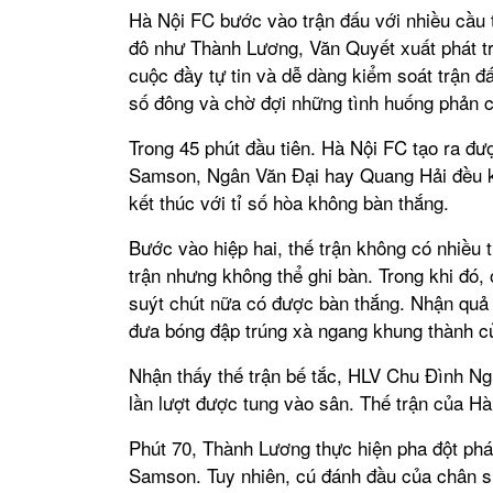
Hà Nội FC bước vào trận đấu với nhiều cầu t
đô như Thành Lương, Văn Quyết xuất phát tr
cuộc đầy tự tin và dễ dàng kiểm soát trận đ
số đông và chờ đợi những tình huống phản 
Trong 45 phút đầu tiên. Hà Nội FC tạo ra đ
Samson, Ngân Văn Đại hay Quang Hải đều k
kết thúc với tỉ số hòa không bàn thắng.
Bước vào hiệp hai, thế trận không có nhiều 
trận nhưng không thể ghi bàn. Trong khi đó,
suýt chút nữa có được bàn thắng. Nhận quả 
đưa bóng đập trúng xà ngang khung thành c
Nhận thấy thế trận bế tắc, HLV Chu Đình N
lần lượt được tung vào sân. Thế trận của Hà
Phút 70, Thành Lương thực hiện pha đột phá
Samson. Tuy nhiên, cú đánh đầu của chân s