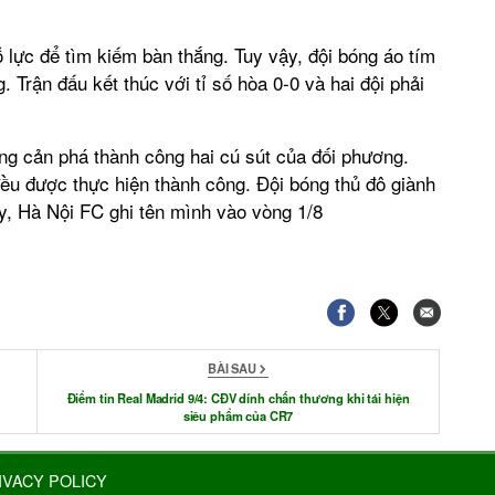
ỗ lực để tìm kiếm bàn thắng. Tuy vậy, đội bóng áo tím
 Trận đấu kết thúc với tỉ số hòa 0-0 và hai đội phải
ong cản phá thành công hai cú sút của đối phương.
đều được thực hiện thành công. Đội bóng thủ đô giành
ày, Hà Nội FC ghi tên mình vào vòng 1/8
BÀI SAU
Điểm tin Real Madrid 9/4: CĐV dính chấn thương khi tái hiện
siêu phẩm của CR7
IVACY POLICY