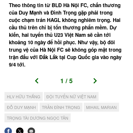
Theo thông tin từ BLĐ Hà Nội FC, chấn thương
của Duy Mạnh và Đình Trọng gặp phải trong
cuộc chạm trán HAGL không nghiêm trọng. Hai
cầu thủ trên chỉ bị tổn thương phẩn mềm. Dự
kiến, hai tuyển thủ U23 Việt Nam sẽ cần tới
khoảng 10 ngày để hồi phục. Như vậy, bộ đôi
trung vệ của Hà Nội FC sẽ không góp mặt trong
trận đấu với Đắk Lắk tại Cup Quốc gia vào ngày
9/4 tới.
1
/
5
HLV HỮU THẮNG
ĐỘI TUYỂN NỮ VIỆT NAM
ĐỖ DUY MẠNH
TRẦN ĐÌNH TRỌNG
MIHAIL MARIAN
TRỌNG TÀI DƯƠNG NGỌC TÂN