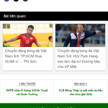
Bài liên quan:
Chuyển động bóng đá Việt
Chuyển động bóng đá Việt
Nam 6/4: TP.HCM thua
Nam 5/4: HLV Park Hang-
SLNA vì … Phi Sơn
seo làm đại sứ thương hiệu
cho VP Milk
BÀI TRƯỚC
BÀI SAU
ĐHTB châu Á tháng 3/2018: Tuyệt
CLB Đồng Tháp ra mắt mẫu áo đấu
vời Xuân Trường
cho mùa giải 2018