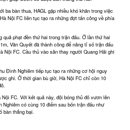
tới ba bàn thua, HAGL gặp nhiều khó khăn trong việc
, Hà Nội FC liên tục tạo ra những đợt tấn công về phía
 quả phạt đền thứ hai trong trận đấu. Ở lần thứ hai
1m, Văn Quyết đã thành công để nâng tỉ số trận đấu
 Hà Nội FC. Cầu thủ vào sân thay người Quang Hải ghi
hu Đình Nghiêm tiếp tục tạo ra những cơ hội nguy
c ghi. Ở thời gian bù giờ, Hà Nội FC chỉ còn 10
đỏ.
à Nội FC. Với kết quả này, đội bóng thủ đô vươn lên
nh Nghiêm có cùng 10 điểm sau bốn trận đấu như
 bàn thắng bại.