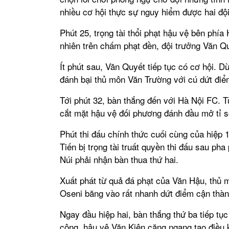
nhiều cơ hội thực sự nguy hiểm được hai đội
Phút 25, trọng tài thổi phạt hậu vệ bên phí
nhiên trên chấm phạt đền, đội trưởng Văn Q
Ít phút sau, Văn Quyết tiếp tục có cơ hội. 
đánh bại thủ môn Văn Trường với cú dứt điể
Tới phút 32, bàn thắng đến với Hà Nội FC.
cắt mặt hậu vệ đối phương đánh đầu mở tỉ s
Phút thi đấu chính thức cuối cùng của hiệp 
Tiến bị trọng tài truất quyền thi đấu sau p
Núi phải nhận bàn thua thứ hai.
Xuất phát từ quả đá phạt của Văn Hậu, thủ 
Oseni băng vào rất nhanh dứt điểm cận thàn
Ngay đầu hiệp hai, bàn thắng thứ ba tiếp tục
công, hậu vệ Văn Kiên căng ngang tạo điều 