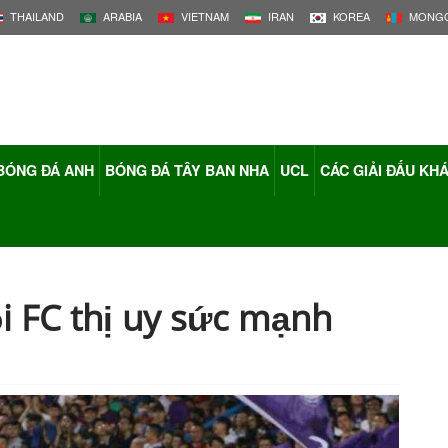
THAILAND
ARABIA
VIETNAM
IRAN
KOREA
MONGO
BÓNG ĐÁ ANH
BÓNG ĐÁ TÂY BAN NHA
UCL
CÁC GIẢI ĐẤU KH
i FC thị uy sức mạnh