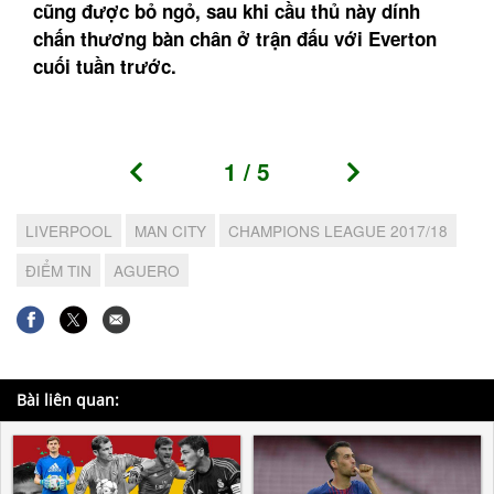
cũng được bỏ ngỏ, sau khi cầu thủ này dính
chấn thương bàn chân ở trận đấu với Everton
cuối tuần trước.
1
/
5
LIVERPOOL
MAN CITY
CHAMPIONS LEAGUE 2017/18
ĐIỂM TIN
AGUERO
Bài liên quan: