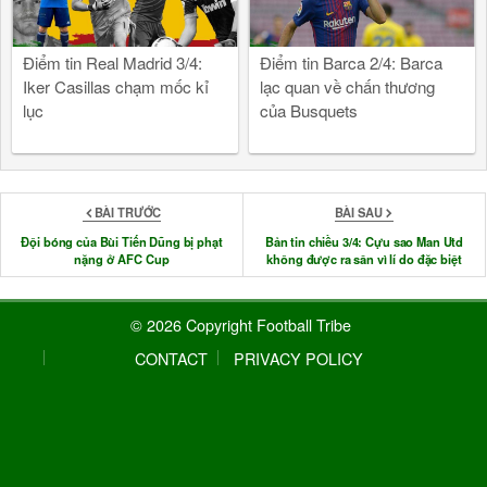
Điểm tin Real Madrid 3/4:
Điểm tin Barca 2/4: Barca
Iker Casillas chạm mốc kỉ
lạc quan về chấn thương
lục
của Busquets
BÀI TRƯỚC
BÀI SAU
Đội bóng của Bùi Tiến Dũng bị phạt
Bản tin chiều 3/4: Cựu sao Man Utd
nặng ở AFC Cup
không được ra sân vì lí do đặc biệt
© 2026 Copyright Football Tribe
CONTACT
PRIVACY POLICY