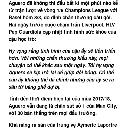
Aguero đã không thi đấu bất kì một phút nào kể
từ trận lượt về vòng 1/8 Champions League với
Basel hôm 8/3, do dính chấn thương đầu gối.
Hai ngày trước cuộc chạm trán Liverpool, HLV
Pep Guardiola cập nhật tình hình sức khỏe của
cậu học trò:
Hy vọng rằng tình hình của cậu ấy sẽ tiến triển
hơn. Với những chấn thương kiểu này, mọi
chuyện có thể khác sau một ngày. Tôi hy vọng
Aguero sẽ kịp trở lại để giúp đội bóng. Có thể
cậu ấy không thể đá chính nhưng cậu ấy sẽ ra
sân từ băng ghế dự bị.
Tính đến thời điểm hiện tại của mùa 2017/18,
Aguero vẫn đang là chân sút số 1 của Man City,
với 30 bàn thắng trên mọi đấu trường.
Khả năng ra sân của trung vệ Aymeric Laportre