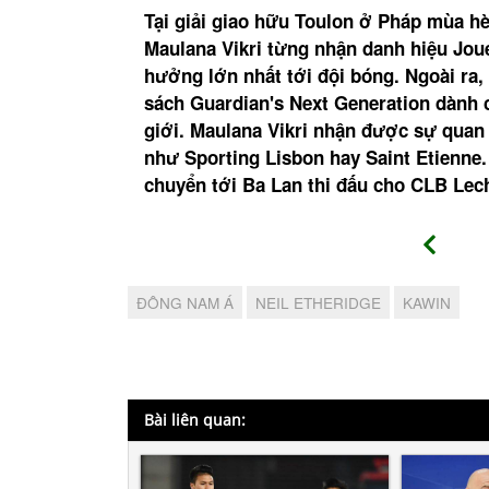
Á thi đấu ở
Tại giải giao hữu Toulon ở Pháp mùa h
ên được ra
Maulana Vikri từng nhận danh hiệu Jou
tại Premier
hưởng lớn nhất tới đội bóng. Ngoài ra
hác cũng
sách Guardian's Next Generation dành c
(Hansa
giới. Maulana Vikri nhận được sự quan 
 Gheorghe).
như Sporting Lisbon hay Saint Etienne.
chuyển tới Ba Lan thi đấu cho CLB Lech
ĐÔNG NAM Á
NEIL ETHERIDGE
KAWIN
Bài liên quan: