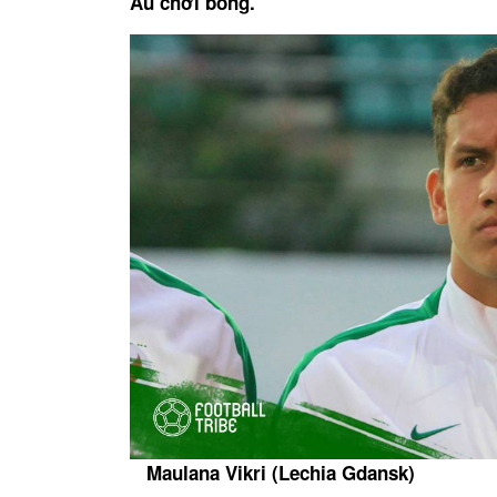
Âu chơi bóng.
Maulana Vikri (Lechia Gdansk)