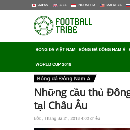
JAPAN
ASIA
INDONESIA
MALAYSIA
BÓNG ĐÁ VIỆT NAM
BÓNG ĐÁ ĐÔNG NAM Á
WORLD CUP 2018
Bóng đá Đông Nam Á
Những cầu thủ Đông
tại Châu Âu
Bởi: ,
Tháng Ba 21, 2018 4:02 chiều