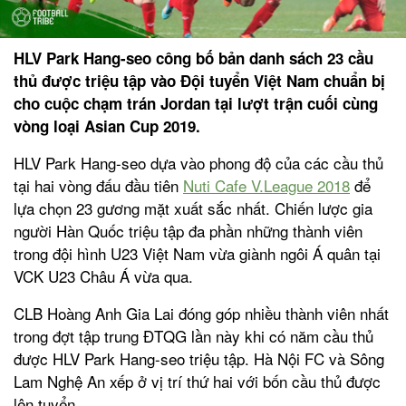
HLV Park Hang-seo công bố bản danh sách 23 cầu
thủ được triệu tập vào Đội tuyển Việt Nam chuẩn bị
cho cuộc chạm trán Jordan tại lượt trận cuối cùng
vòng loại Asian Cup 2019.
HLV Park Hang-seo dựa vào phong độ của các cầu thủ
tại hai vòng đấu đầu tiên
Nuti Cafe V.League 2018
để
lựa chọn 23 gương mặt xuất sắc nhất. Chiến lược gia
người Hàn Quốc triệu tập đa phần những thành viên
trong đội hình U23 Việt Nam vừa giành ngôi Á quân tại
VCK U23 Châu Á vừa qua.
CLB Hoàng Anh Gia Lai đóng góp nhiều thành viên nhất
trong đợt tập trung ĐTQG lần này khi có năm cầu thủ
được HLV Park Hang-seo triệu tập. Hà Nội FC và Sông
Lam Nghệ An xếp ở vị trí thứ hai với bốn cầu thủ được
lên tuyển.