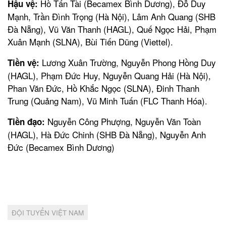
Hồ Tấn Tài (Becamex Bình Dương), Đỗ Duy
Hậu vệ:
Mạnh, Trần Đình Trọng (Hà Nội), Lâm Anh Quang (SHB
Đà Nẵng), Vũ Văn Thanh (HAGL), Quế Ngọc Hải, Phạm
Xuân Mạnh (SLNA), Bùi Tiến Dũng (Viettel).
Lương Xuân Trường, Nguyễn Phong Hồng Duy
Tiền vệ:
(HAGL), Phạm Đức Huy, Nguyễn Quang Hải (Hà Nội),
Phan Văn Đức, Hồ Khắc Ngọc (SLNA), Đinh Thanh
Trung (Quảng Nam), Vũ Minh Tuấn (FLC Thanh Hóa).
Nguyễn Công Phượng, Nguyễn Văn Toàn
Tiền đạo:
(HAGL), Hà Đức Chinh (SHB Đà Nẵng), Nguyễn Anh
Đức (Becamex Bình Dương)
ĐỘI TUYỂN VIỆT NAM