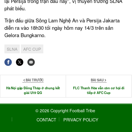
lại Persija trong trận đấu này”, vị thuyền trưởng SLNA
phát biểu.
Trận đấu giữa Sông Lam Nghệ An và Persija Jakarta
diễn ra vào 18h30 tối ngày hôm nay 14/3 trên sân
Gelora Bungkarno.
SLNA
AFC CUP
BÀI TRƯỚC
BÀI SAU
Hà Nội gặp Đồng Tháp ở chung kết
FLC Thanh Hóa vẫn còn cơ hội đi
giải U19 QG
tiếp ở AFC Cup
© 2026 Copyright Football Tribe
CONTACT
PRIVACY POLICY