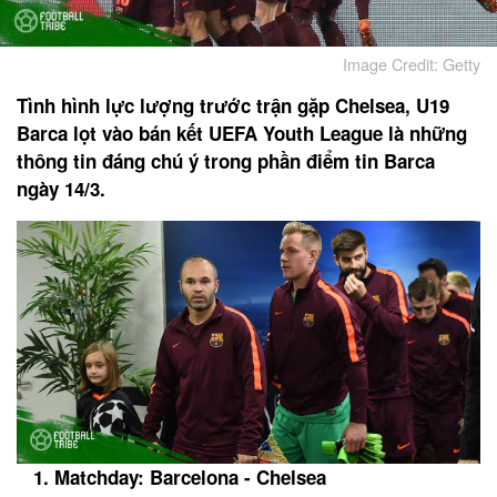
Image Credit: Getty
Tình hình lực lượng trước trận gặp Chelsea, U19
Barca lọt vào bán kết UEFA Youth League là những
thông tin đáng chú ý trong phần điểm tin Barca
ngày 14/3.
1. Matchday: Barcelona - Chelsea