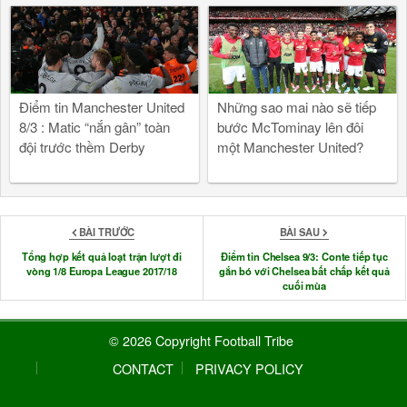
Điểm tin Manchester United
Những sao mai nào sẽ tiếp
8/3 : Matic “nắn gân” toàn
bước McTominay lên đôi
đội trước thềm Derby
một Manchester United?
BÀI TRƯỚC
BÀI SAU
Tổng hợp kết quả loạt trận lượt đi
Điểm tin Chelsea 9/3: Conte tiếp tục
vòng 1/8 Europa League 2017/18
gắn bó với Chelsea bất chấp kết quả
cuối mùa
© 2026 Copyright Football Tribe
CONTACT
PRIVACY POLICY