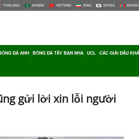
THAILAND
ARABIA
VIETNAM
IRAN
KOREA
MONGO
BÓNG ĐÁ ANH
BÓNG ĐÁ TÂY BAN NHA
UCL
CÁC GIẢI ĐẤU KH
g gửi lời xin lỗi người