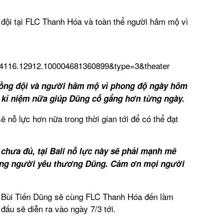
g đội tại FLC Thanh Hóa và toàn thể người hâm mộ vì
4116.12912.100004681360899&type=3&theater
 đồng đội và người hâm mộ vì phong độ ngày hôm
 kỉ niệm nữa giúp Dũng cố gắng hơn từng ngày.
 nỗ lực hơn nữa trong thời gian tới để có thể đạt
chưa đủ, tại Bali nỗ lực này sẽ phải mạnh mẽ
hững người yêu thương Dũng. Cảm ơn mọi người
, Bùi Tiến Dũng sẽ cùng FLC Thanh Hóa đến làm
đấu sẽ diễn ra vào ngày 7/3 tới.