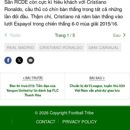
Sân RCDE còn cực kì hiếu khách với Cristiano
Ronaldo, cầu thủ có chín bàn thắng trong tất cả những
lần đối đầu. Thậm chí, Cristiano nã năm bàn thắng vào
lưới Espayol trong chiến thắng 6-0 mùa giải 2015/16.
Trước
Trang 1 / 5
Sau
REAL MADRID
CRISTIANO RONALDO
DANI CARVAJAL
BÀI TRƯỚC
BÀI SAU
Bản tin trưa 27/2: Tiền đạo của
Chuẩn bị đá V.League, tuyển thủ U23
Yangon United tự tin đánh bại FLC
Việt Nam vẫn phải dự giao lưu
Thanh Hóa
© 2026 Copyright Football Tribe
CONTACT
PRIVACY POLICY