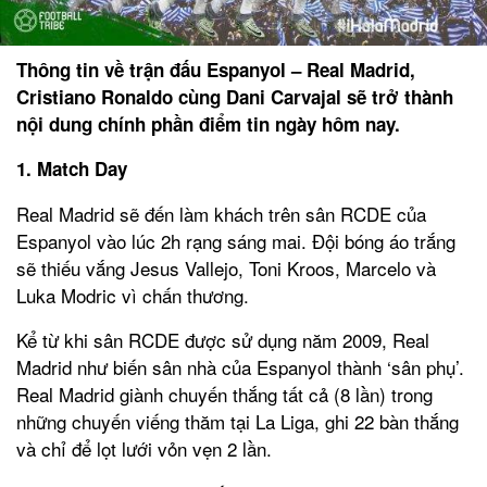
Thông tin về trận đấu Espanyol – Real Madrid,
Cristiano Ronaldo cùng Dani Carvajal sẽ trở thành
nội dung chính phần điểm tin ngày hôm nay.
1. Match Day
Real Madrid sẽ đến làm khách trên sân RCDE của
Espanyol vào lúc 2h rạng sáng mai. Đội bóng áo trắng
sẽ thiếu vắng Jesus Vallejo, Toni Kroos, Marcelo và
Luka Modric vì chấn thương.
Kể từ khi sân RCDE được sử dụng năm 2009, Real
Madrid như biến sân nhà của Espanyol thành ‘sân phụ’.
Real Madrid giành chuyến thắng tất cả (8 lần) trong
những chuyến viếng thăm tại La Liga, ghi 22 bàn thắng
và chỉ để lọt lưới vỏn vẹn 2 lần.