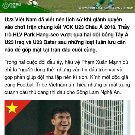
U23 Việt Nam đã viết nên lịch sử khi giành quyền
vào chơi trận chung kết VCK U23 Châu Á 2018. Thầy
trò HLV Park Hang-seo vượt qua hai đội bóng Tây Á
U23 Iraq và U23 Qatar sau những loạt luân lưu cân
não để góp mặt tại trận đấu cuối cùng.
Trong hai cuộc đối đầu ấy, hậu vệ Phạm Xuân Mạnh dù
chỉ là “người đóng thế” nhưng vẫn thi đấu tròn vai và
góp phần giúp đội nhà lập nên kì tích. Kính mời độc giả
cùng Football Tribe Vietnam tìm hiểu những bí mật xung
quanh cầu thủ đang thi đấu cho Sông Lam Nghệ An.