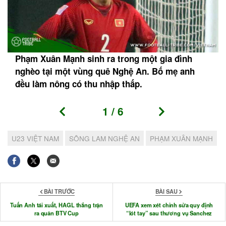
Phạm Xuân Mạnh sinh ra trong một gia đình
nghèo tại một vùng quê Nghệ An. Bố mẹ anh
đều làm nông có thu nhập thấp.
1
/
6
U23 VIỆT NAM
SÔNG LAM NGHỆ AN
PHẠM XUÂN MẠNH
BÀI TRƯỚC
BÀI SAU
Tuấn Anh tái xuất, HAGL thắng trận
UEFA xem xét chỉnh sửa quy định
ra quân BTV Cup
“lót tay” sau thương vụ Sanchez